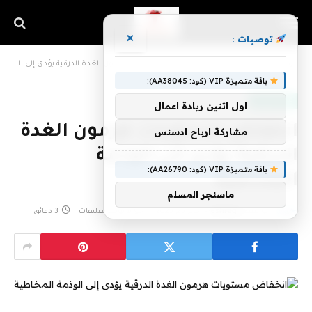
×
توصيات :
»
»
الرئيسية
غذاء وصحة
انخفاض مستويات هرمون الغدة الدرقية يؤدى إلى الوذمة المخاطية
باقة متميزة VIP (كود: AA38045):
غذاء وصحة
اول اثنين ريادة اعمال
انخفاض مستويات هرمون الغدة
مشاركة ارباح ادسنس
الدرقية يؤدى إلى الوذمة
باقة متميزة VIP (كود: AA26790):
المخاطية
ماسنجر المسلم
بواسطة
eshrag
يناير 23, 2023
لا توجد تعليقات
3 دقائق