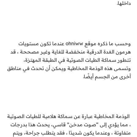
داخلها.
وحسب ما ذكره موقع ohniww عندما تكون مستويات
هرمون الغدة الدرقية منخفضة للغاية وغير مصححة ، قد
تتطور سماكة الطيات الصوتية في الطبقة المهتزة،
وتسمى هذه الوذمة المخاطية ويمكن أن تحدث في مناطق
أخرى من الجسم أيضًا.
الوذمة المخاطية عبارة عن سماكة هلامية للطيات الصوتية
، مما يؤدي إلى “صوت مدخن” قاسي، يحدث هذا بدرجات
متفاوتة ، وعندما يكون شديدًا ، فقد يتطلب جراحة، ويتم