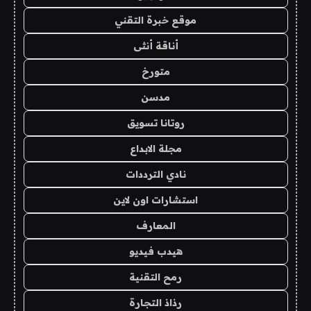
موقع خبرة التقني
أناقة أنثى
متورخ
مدسن
روتانا تسويق
مجلة الابداع
نادي الترددات
استشارات اون لاين
المعارف
هيدب فيديو
رمح التقنية
رذاذ التجارة