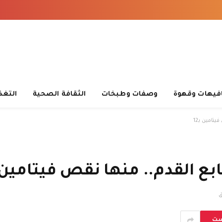
فيهات وقهوة
وصفات وطبخات
الثقافة الصحية
التغذ
امين بـ12
 القدم.. منها نقص فيتامين بـ2
ست