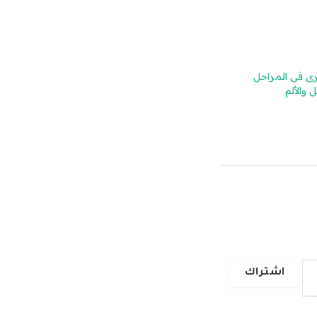
رى فى المراحل
 والألم
اشتراك