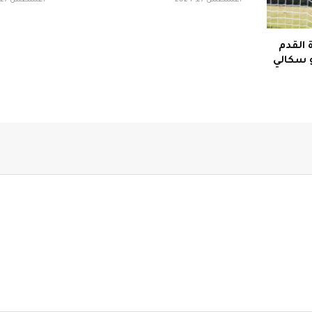
 القدم
و سكالي