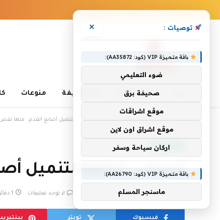
×
توصيات :
باقة متميزة VIP (كود: AA35872):
ضوء التعليمي
صحيفة برق
غذاء وصحة
أخبار خفيفة
منوعات
كا
موقع اشراقات
»
»
الرئيسية
غذاء وصحة
أسباب شائعة لتنميل أصابع القدم.. منها نقص فيت
موقع اشراق اون لاين
غذاء وصحة
اركان سياحة وسفر
أسباب شائعة لتنميل أصابع
باقة متميزة VIP (كود: AA26790):
ماسنجر المسلم
بواسطة
eshrag
يوليو 31, 2024
لا توجد تعليقات
1 دقائق
فيسبوك
تويتر
بينتيري