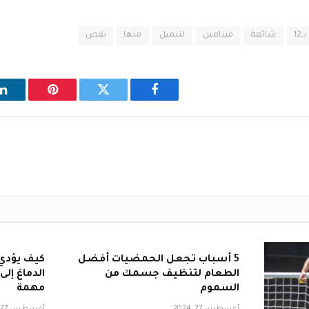
بـ12
شائعة
فيتامين
لتنميل
منها
نقص
فيسبوك
تويتر
بينتيريست
ل
5 أسباب تجعل الحمضيات أفضل
كيف يؤدي 
الطعام لتنظيف جسمك من
الدماغ إلى
السموم
مهمة
أغسطس 27, 2024
أغسطس 27, 2024