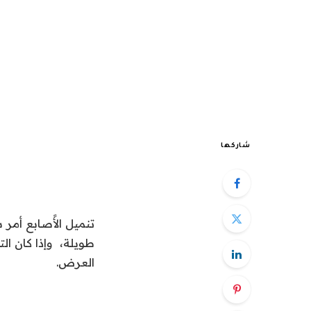
شاركها
تنميل الأًصابع أم
طويلة، وإذا كان الت
العرض.