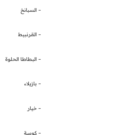
– السبانخ
– القرنبيط
– البطاطا الحلوة
– بازيلاء
– خيار
– كوسة