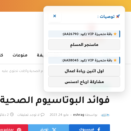
×
توصيات :
باقة متميزة VIP (كود: AA26790):
ماسنجر المسلم
غذاء وصحة
أخبار خفيفة
منوعات
كا
باقة متميزة VIP (كود: AA38045):
»
»
اول اثنين ريادة اعمال
الرئيسية
غذاء وصحة
فوائد البوتاسيوم الصحية وأكلات تحتوى عليه
مشاركة ارباح ادسنس
غذاء وصحة
فوائد البوتاسيوم الصحية 
بواسطة
eshrag
مايو 24, 2023
لا توجد تعليقات
2 دقائق
فيسبوك
تويتر
بينتيري