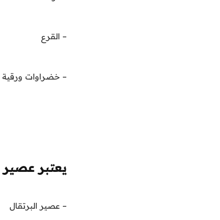
– القرع
– خضراوات ورقية
يعتبر عصير ال
– عصير البرتقال