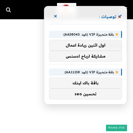
×
توصيات :
»
الرئيسية
ومشكلات
باقة متميزة VIP (كود: AA38045):
ومشكلات
اول اثنين ريادة اعمال
مشاركة ارباح ادسنس
باقة متميزة VIP (كود: AA11138):
باقة باك لينك
تحسين seo
غذاء وصحة