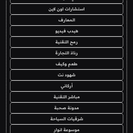
استشارات اون لاين
المعارف
هيدب فيديو
رمح التقنية
رذاذ التجارة
طعم وكيف
شهود نت
أركاني
مباشر التقنية
مدونة صحبة
شرقيات السياحة
موسوعة انوار