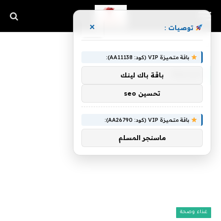
×
توصيات :
»
الرئيسية
للرابعة
باقة متميزة VIP (كود: AA11138):
للرابعة
باقة باك لينك
تحسين seo
باقة متميزة VIP (كود: AA26790):
ماسنجر المسلم
غذاء وصحة