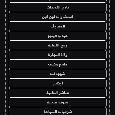
نادي الترددات
استشارات اون لاين
المعارف
هيدب فيديو
رمح التقنية
رذاذ التجارة
طعم وكيف
شهود نت
أركاني
مباشر التقنية
مدونة صحبة
شرقيات السياحة