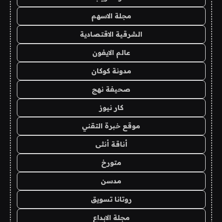
مجلة الاسهم
الشرقية الاقتصادية
عالم الايفون
مدونة كوكان
صحيفة نهج
كار نيوز
موقع خبرة التقني
أناقة أنثى
متورخ
مدسن
روتانا تسويق
مجلة الابداع