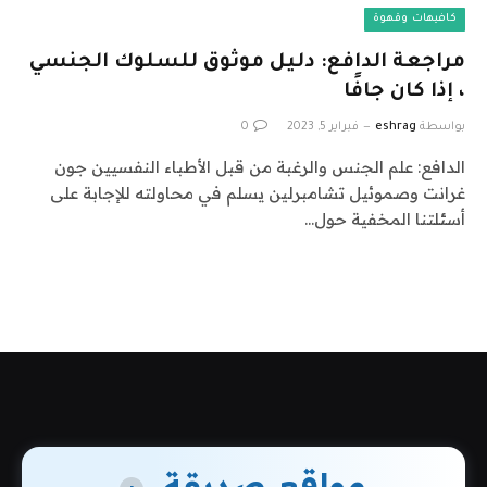
كافيهات وقهوة
مراجعة الدافع: دليل موثوق للسلوك الجنسي
، إذا كان جافًا
بواسطة
eshrag
فبراير 5, 2023
0
الدافع: علم الجنس والرغبة من قبل الأطباء النفسيين جون
غرانت وصموئيل تشامبرلين يسلم في محاولته للإجابة على
أسئلتنا المخفية حول…
مواقع صديقة