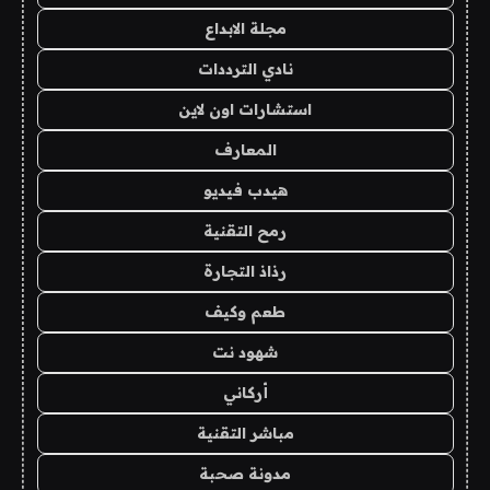
مجلة الابداع
نادي الترددات
استشارات اون لاين
المعارف
هيدب فيديو
رمح التقنية
رذاذ التجارة
طعم وكيف
شهود نت
أركاني
مباشر التقنية
مدونة صحبة