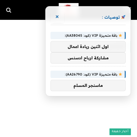
×
توصيات :
»
الرئيسية
الجنسي
باقة متميزة VIP (كود: AA38045):
الجنسي
اول اثنين ريادة اعمال
مشاركة ارباح ادسنس
باقة متميزة VIP (كود: AA26790):
ماسنجر المسلم
أخبار خفيفة