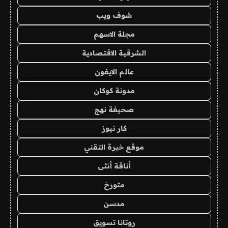
شوف ويب
مجلة الاسهم
الشرقية الاقتصادية
عالم الايفون
مدونة كوكان
صحيفة نهج
كار نيوز
موقع خبرة التقني
أناقة أنثى
متورخ
مدسن
روتانا تسويق