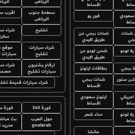
الرياض
الري
ساط
اقساط
سطحة جنوب
اقرب س
 سعودي
فور يو
الرياض
ساط
تشليح
شراء سي
شدات
شدات ببجي عن
سكرا
جي
طريق الايدي
شراء سيارات
موقع ش
ا لودو
شحن لودو عن
تشليح
سيارات 
طريق الايدي
ارقام يشترون
شراء سي
 ببجي
بطاقات ايتونز
سيارات تشليح
مصدو
شن ستور
شدات ببجي
شراء سيارات قديمة تشلي
اقساط
 امريكي
ايتونز سعودي
ساط
اقساط
كورة 365
كورة س
ا لودو
حناء شعر
جول العرب
بث مباشر
ساط
goalarab
مدريد ا
نا
ماتشا