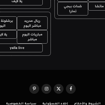
يلا لايف
ماتشا
شدات ببجي
تمارا
ريال مدريد
برشلونة 
مباشر اليوم
اليو
مباريات اليوم
يلا لا
مباشر
yalla live
فيسبوك
X
الانستغرام
بينتيريست
(Twitter)
الشروط والأحكام
إخلاء المسؤولية
سياسة الخصوصية
ا