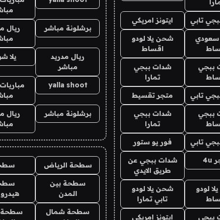
ارا
مباش
جي تابي
ايتونز امريكي
برشلونة مباشر
ريال م
 سعودي
شحن يلا لودو
مباش
ساط
اقساط
ريال مدريد
يلا ش
 ببجي
شدات ببجي
مباشر
ساط
تمارا
yalla shoot
مباريات 
جي تابي
متجر تقسيط
مباش
 ببجي
شدات ببجي
برشلونة مباشر
ريال م
ساط
تمارا
مباش
جي تابي
فور يو ستور
4u
شدات ببجي عن
سطحة الرياض
سطح
طريق الايدي
سطحة بين
سطح
ا لودو
شحن يلا لودو
المدن
هيدرو
ساط
تابي تمارا
سطحة شمال
سطحة 
 ببجي
ايتونز امريكي