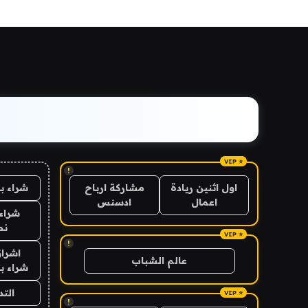
!
شراء ب
اول اثنين ريادة
مشاركة ارباح
اعمال
ادسنس
شراء 
نص
!
اشراق
عالم الشباب
شراء با
الت
!