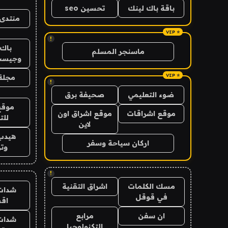
باقة باك لينك
تحسين seo
منتدى 
!
باك 
ماسنجر المسلم
وجيست
مجلة 
!
ضوء التعليمي
صحيفة برق
موقع
موقع اشراقات
موقع اشراق اون
للت
لاين
هيدب
اركان سياحة وسفر
وتر
!
مسك الكلمات
اشراق التقنية
شدات
في قوقل
اق
ان سفن
مرابع
شدات
التكنولوجيا