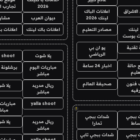
2026
تجارب ا
الاشراق
اعلانات الباك
لينك 2026
ديوان العرب
مشار
لينك
مصادر التعليم
اعلانات باك لينك
اعلانات ب
 بوست
تقنية
يو ان بي
الرياضي
يلا شوت
a shoot
 حالة
اخبار 24 ساعة
مباريات اليوم
برشلونة 
عليم
مباشر
 فنون
صحيفة العالم
ريال مدريد
يلا ش
فيه
مباشر
yalla shoot
مباريات 
!
مباش
 ببجي
شدات ببجي
ريال مدريد
يلا ش
ساط
تمارا
مباشر
 ببجي
شدات ببجي تابي
yalla shoot
مباريات 