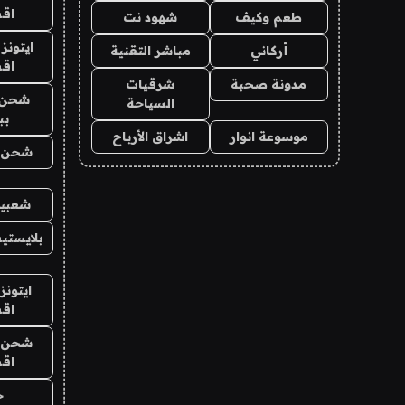
اق
طعم وكيف
شهود نت
ايتونز
أركاني
مباشر التقنية
اق
مدونة صحبة
شرقيات
شحن 
السياحة
بب
موسوعة انوار
اشراق الأرباح
شحن يل
شعبية
بلايستي
ايتونز
اق
شحن يل
اق
ح