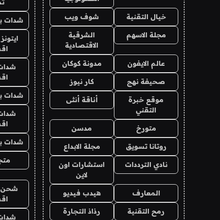
تم
خيال التقنية
شوف ويب
شدات بب
مجلة الاسهم
الشرقية
ايتونز
الاقتصادية
اق
عالم الايفون
مدونة كوكان
شدات
اق
صحيفة نهج
كار نيوز
شدات بب
موقع خبرة
أناقة أنثى
التقني
شدات
اق
متورخ
مدسن
شدات بب
روتانا تسويق
مجلة الابداع
متجر 
نادي الترددات
استشارات اون
لاين
شحن يل
المعارف
هيدب فيديو
اق
رمح التقنية
رذاذ التجارة
شدات