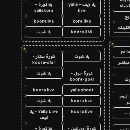
يلا لايف - yalla
يلا كورة -
لحياه
yallakora
live
يع
kooralive
kora live
اكلينك
koora 365
يلا شوت
!
!
yall
يلا شوت
كورة ستار -
مباشر
koora-star
كورة جول -
يلا شوت
وت
koora-goal
koora live
yalla shoot
اليوم
koora live
يلا شوت
ر
koora live
Yalla Live - يلا
وت
لايف
كورة اون لاين -
يلا كورة -
اليوم