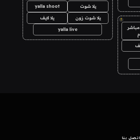
يلا شوت
yalla shoot
يلا شوت زون
يلا لايف
!
مباشر
yalla live
م
يف
تصل بنا