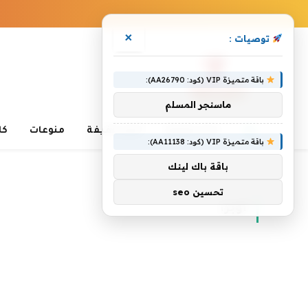
×
توصيات :
باقة متميزة VIP (كود: AA26790):
ماسنجر المسلم
غذاء وصحة
أخبار خفيفة
منوعات
كا
باقة متميزة VIP (كود: AA11138):
»
باقة باك لينك
الرئيسية
أوبرا
تحسين seo
أوبرا