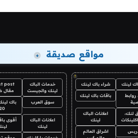
مواقع صديقة
+
!
اك لينك
شراء باك لينك
خدمات الباك
t post
لينك والجيست
مقال 
روابط
باقات باك لينك
ية
سوق العرب
باك لينك
20
 لنك،
اعلانات الباك
كلينكات
لينك
اعلانات الباك
أقوى باق
لينك
لين
دريس
اشراق العالم
عالم كبير
خدمات با كلينك
موقع تج