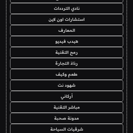
نادي الترددات
استشارات اون لاين
المعارف
هيدب فيديو
رمح التقنية
رذاذ التجارة
طعم وكيف
شهود نت
أركاني
مباشر التقنية
مدونة صحبة
شرقيات السياحة