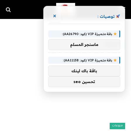
×
توصيات :
»
الرئيسية
أسماء
باقة متميزة VIP (كود: AA26790):
أسماء
ماسنجر المسلم
باقة متميزة VIP (كود: AA11138):
باقة باك لينك
تحسين seo
منوعات