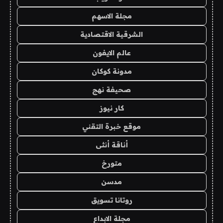
مجلة الاسهم
الشرقية الاقتصادية
عالم الايفون
مدونة كوكان
صحيفة نهج
كار نيوز
موقع خبرة التقني
أناقة أنثى
متورخ
مدسن
روتانا تسويق
مجلة الابداع