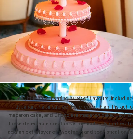
Delight in a captivating array of flavours, including
Ispahan, Plaisir sucrée, Millefeuille, Flan, Pistachio
macaron cake, and Chocolate macaron cake. Each of
these delectable creations is meticulously crafted to
add an extra layer of sweetness and sophistication to