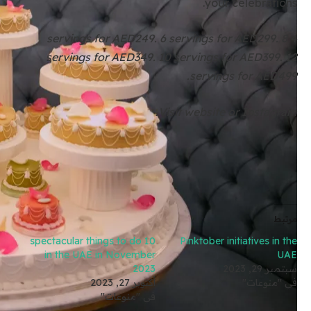
your celebrations.
4 servings for AED249. 6 servings for AED299. 8
servings for AED349. 10 servings for AED399. 12
servings for AED499.
Visit website or Instagram.
مرتبط
10 spectacular things to do
Pinktober initiatives in the
in the UAE in November
UAE
سبتمبر 29, 2023
2023
في "منوعات"
أكتوبر 27, 2023
في "منوعات"