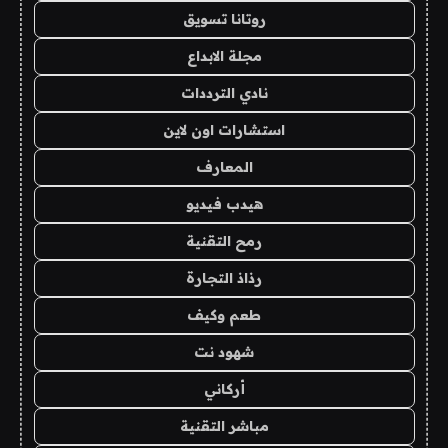
روتانا تسويق
مجلة الابداع
نادي الترددات
استشارات اون لاين
المعارف
هيدب فيديو
رمح التقنية
رذاذ التجارة
طعم وكيف
شهود نت
أركاني
مباشر التقنية