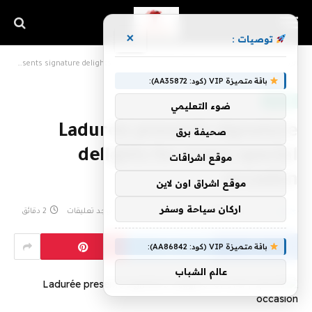
×
توصيات :
»
»
الرئيسية
منوعات
Ladurée presents signature delights for every special occasion
باقة متميزة VIP (كود: AA35872):
منوعات
ضوء التعليمي
Ladurée presents signature
صحيفة برق
delights for every special
موقع اشراقات
occasion
موقع اشراق اون لاين
اركان سياحة وسفر
بواسطة
eshrag
سبتمبر 12, 2023
لا توجد تعليقات
2 دقائق
باقة متميزة VIP (كود: AA86842):
عالم الشباب