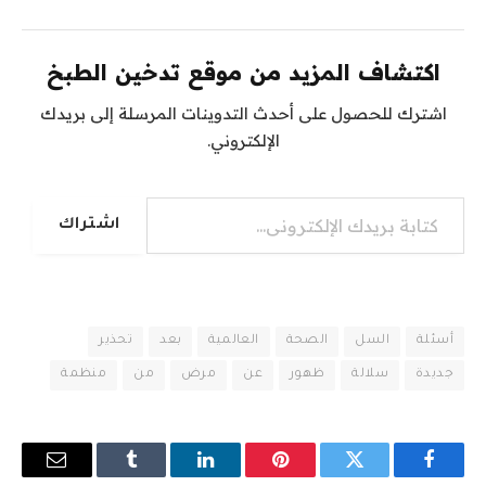
اكتشاف المزيد من موقع تدخين الطبخ
اشترك للحصول على أحدث التدوينات المرسلة إلى بريدك
الإلكتروني.
كتابة بريدك الإلكتروني...
اشتراك
أسئلة
السل
الصحة
العالمية
بعد
تحذير
جديدة
سلالة
ظهور
عن
مرض
من
منظمة
فيسبوك
تويتر
بينتيريست
لينكدإن
Tumblr
البريد