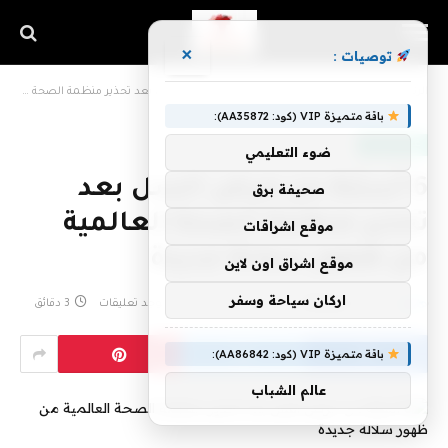
×
توصيات :
»
»
الرئيسية
غذاء وصحة
6 أسئلة عن مرض السل بعد تحذير منظمة الصحة العالمية من ظهور سلالة جديدة
باقة متميزة VIP (كود: AA35872):
غذاء وصحة
ضوء التعليمي
6 أسئلة عن مرض السل بعد
صحيفة برق
تحذير منظمة الصحة العالمية
موقع اشراقات
من ظهور سلالة جديدة
موقع اشراق اون لاين
اركان سياحة وسفر
بواسطة
eshrag
نوفمبر 16, 2023
لا توجد تعليقات
3 دقائق
باقة متميزة VIP (كود: AA86842):
عالم الشباب