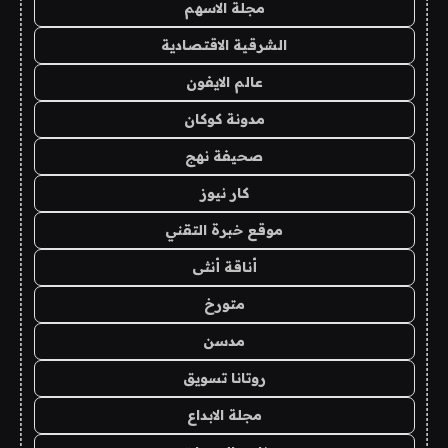
مجلة الاسهم
الشرقية الاقتصادية
عالم الايفون
مدونة كوكان
صحيفة نهج
كار نيوز
موقع خبرة التقني
أناقة أنثى
متورخ
مدسن
روتانا تسويق
مجلة الابداع