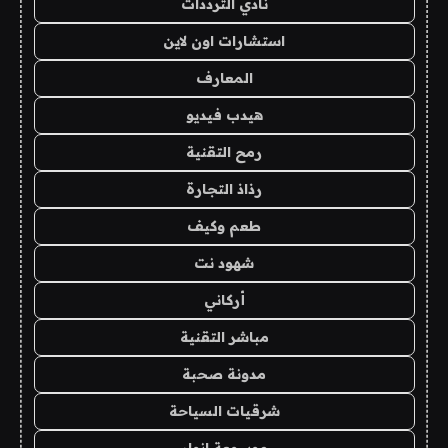
نادي الترددات
استشارات اون لاين
المعارف
هيدب فيديو
رمح التقنية
رذاذ التجارة
طعم وكيف
شهود نت
أركاني
مباشر التقنية
مدونة صحبة
شرقيات السياحة