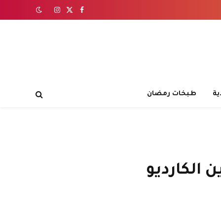
X
فيسبوك
الانستغرام
(Twitter)
ية
طبخات رمضان
 الكارديو