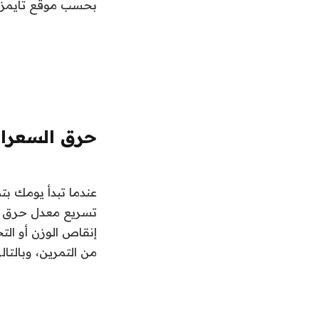
بحسب موقع تايمز ن
حرق السعرات
عندما تبدأ يومك بت
تسريع معدل حرق ال
إنقاص الوزن أو التح
من التمرين، وبالتا