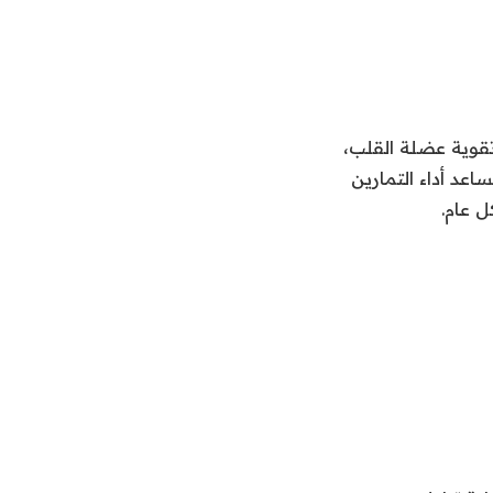
تقوية عضلة القلب،
عد أداء التمارين
 عام.