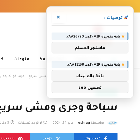
×
توصيات :
باقة متميزة VIP (كود: AA26790):
ماسنجر المسلم
غذاء وصحة
أخبار خفيفة
منوعات
كا
باقة متميزة VIP (كود: AA11138):
»
باقة باك لينك
»
الرئيسية
غذاء وصحة
سباحة وجرى ومشى سريع.. اعرف فوائد بدء يومك
تحسين seo
غذاء وصحة
سباحة وجرى ومشى سريع.. 
بواسطة
eshrag
مايو 24, 2024
لا توجد تعليقات
3 دقائق
فيسبوك
تويتر
بينتيري