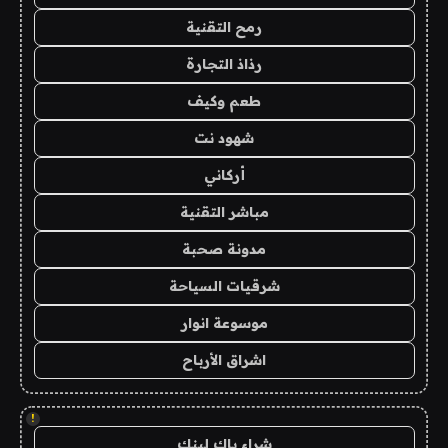
رمح التقنية
رذاذ التجارة
طعم وكيف
شهود نت
أركاني
مباشر التقنية
مدونة صحبة
شرقيات السياحة
موسوعة انوار
اشراق الأرباح
!
شراء باك لينك