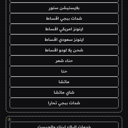
بلايستيشن ستور
شدات ببجي اقساط
ايتونز امريكي اقساط
ايتونز سعودي اقساط
شحن يلا لودو اقساط
حناء شعر
حنا
ماتشا
شاي ماتشا
شدات ببجي تمارا
!
خدمات الباك لينك والجيست