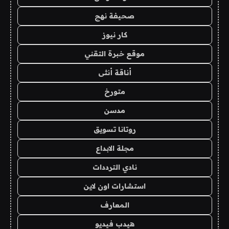
صحيفة نهج
كار نيوز
موقع خبرة التقني
أناقة أنثى
متورخ
مدسن
روتانا تسويق
مجلة الابداع
نادي الترددات
استشارات اون لاين
المعارف
هيدب فيديو