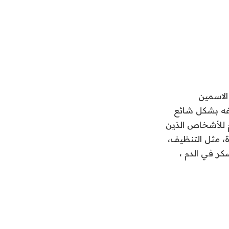
 والذي يُباع تحت الاسمين
صفه بشكل شائع
 للأشخاص الذين
 له آثار جانبية كبيرة، مثل التنظيف،
كر في الدم ،