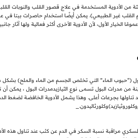
 من الأدوية المستخدمة في علاج قصور القلب والنوبات القلبي
القلب غير الطبيعي). يمكن أيضًا استخدام حاصرات بيتا في ع
ر عمومًا الخيار الأول، لأن الأدوية الأخرى أكثر فعالية ولها آثار جانبي
ل (“حبوب الماء” التي تخلص الجسم من الماء والملح) بشكل شا
ة من مدرات البول تسمى نوع الثيازيدمدرات البول ، يمكن أن 
د تناولها بجرعات أعلى. وهذا يشمل الأدوية الخافضة لضغط ال
وكلوروثيازيد)وكلورثاليدون
_.
ري مراقبة نسبة السكر في الدم عن كثب عند تناول هذه الأدو