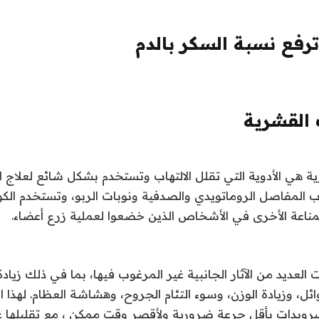
 ترفع نسبة السكر بالدم
 القشرية
ة هي الأدوية التي تقلل الالتهاب وتستخدم بشكل شائع لعلاج الأ
ب المفاصل الروماتويدي والصدفية ونوبات الربو، وتستخدم الك
لمناعة الأخرى في الأشخاص الذين خضعوا لعملية زرع أعضاء
.
 العديد من الآثار الجانبية غير المرغوب فيها، بما في ذلك زيا
ئل، وزيادة الوزن، وسوء التئام الجروح، وهشاشة العظام. لهذا الس
ويدات بأقل جرعة ضرورية ولأقصر وقت ممكن ، مع تقليلها ع