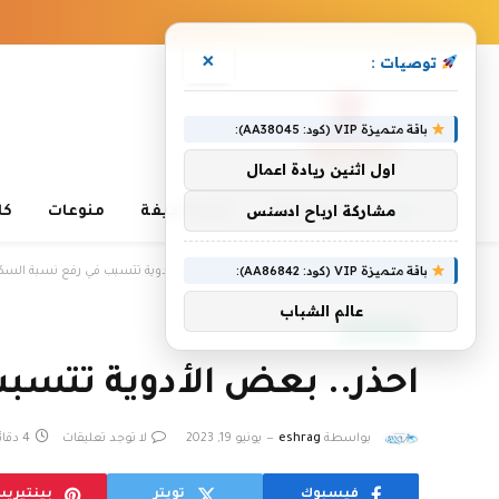
×
توصيات :
باقة متميزة VIP (كود: AA38045):
اول اثنين ريادة اعمال
مشاركة ارباح ادسنس
غذاء وصحة
أخبار خفيفة
منوعات
كا
»
»
باقة متميزة VIP (كود: AA86842):
الرئيسية
غذاء وصحة
احذر.. بعض الأدوية تتسبب في رفع نسبة السكر
عالم الشباب
غذاء وصحة
احذر.. بعض الأدوية تتسب
بواسطة
eshrag
يونيو 19, 2023
لا توجد تعليقات
4 دقائق
فيسبوك
تويتر
بينتيري