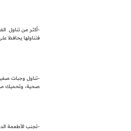
-أكثر من تناول الف
فتناولها يحافظ عل
صحية، وتحميك من ا
-تجنب الأطعمة الدس