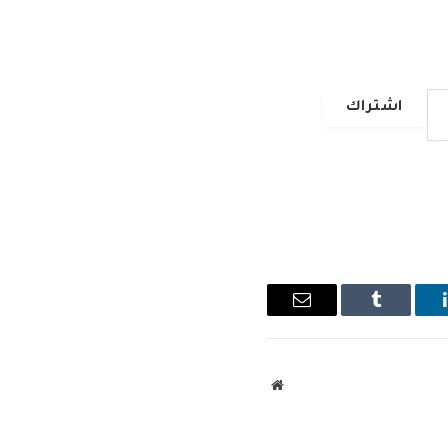
اشتراك
ينكدإن
Tumblr
البريد
الإلكتروني
موقع
الويب