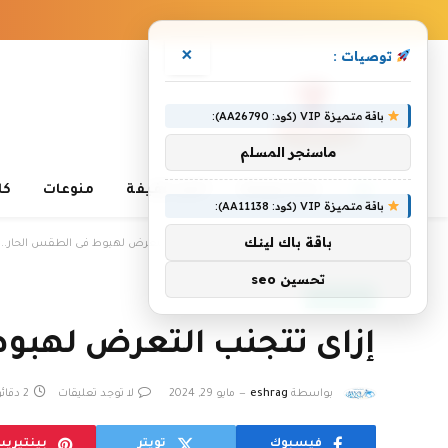
×
توصيات :
باقة متميزة VIP (كود: AA26790):
ماسنجر المسلم
غذاء وصحة
أخبار خفيفة
منوعات
كا
باقة متميزة VIP (كود: AA11138):
»
باقة باك لينك
»
الرئيسية
غذاء وصحة
إزاى تتجنب التعرض لهبوط فى الطقس الحار.. 5 نصائح
تحسين seo
غذاء وصحة
إزاى تتجنب التعرض لهبوط فى 
بواسطة
eshrag
مايو 29, 2024
لا توجد تعليقات
2 دقائق
فيسبوك
تويتر
بينتيري