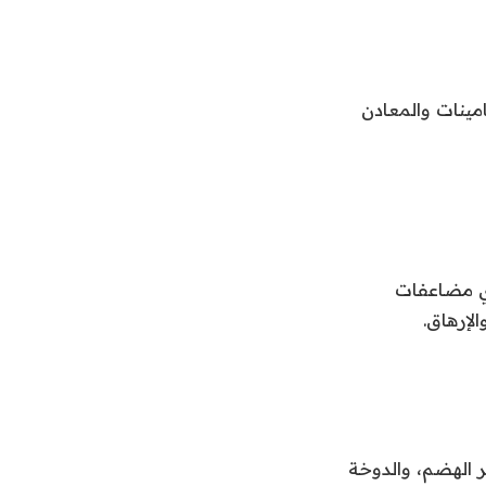
امينات والمعادن
ض لأي مضاعفات
إرهاق.
ر الهضم، والدوخة